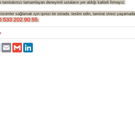
e tamiratınızı tamamlayan deneyimli ustaların yer aldığı kaliteli firmayız.
zümler sağlamak için işinizi bir üstada teslim edin, tamirat stresi yaşamadan
 533 202 90 55
z
ok
Twitter
Email
Gmail
LinkedIn