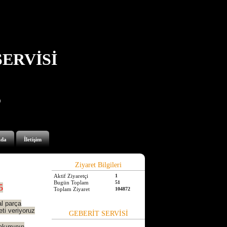
ERVİSİ
5
zda
İletişim
Ziyaret Bilgileri
Aktif Ziyaretçi
1
Bugün Toplam
51
5
Toplam Ziyaret
104872
l parça
eti veriyoruz
GEBERİT SERVİSİ
takımının