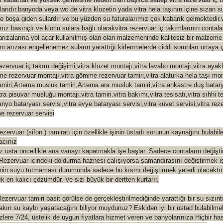
larıdır.banyoda veya wc de vitra klozetin yada vitra hela taşının içine sızan s
 boşa giden sulardır ve bu yüzden su faturalarımız çok kabarık gelmektedir.v
ımız basınçlı ve klorlu sulara bağlı olarakvitra rezervuar iç takımlarının contal
 arızalarına yol açar kullanılmış olan olan malzemeninde kalitesiz bir malzem
 arızası engellenemez suların yarattığı kirlenmelerde ciddi sorunları ortaya ç
iç takım değişimi,vitra klozet montajı,vitra lavabo montajı,vitra ayakl
me rezervuar montajı,vitra gömme rezervuar tamiri,vitra alaturka hela taşı mo
amiri,Artema musluk tamiri,Artema ara musluk tamiri,vitra ankastre duş batary
ra pisuvar musluğu montajı,vitra tamiri.vitra bakımı,vitra tesisatı,vitra sıhhi te
anyo bataryası servisi,vitra evye bataryası servisi,vitra küvet servisi,vitra rez
e rezervuar servisi
sifon ) tamiratı için özellikle işinin üstadı sorunun kaynağını bulabilec
yacınız
ız usta öncellikle ana vanayı kapatmakla işe başlar. Sadece contaların değişti
Rezervuar içindeki doldurma haznesi çalışıyorsa şamandırasını değiştirmek işe
in suyu tutmaması durumunda sadece bu kısmı değiştirmek yeterli olacaktı
k en kalıcı çözümdür. Ve sizi büyük bir dertten kurtarır.
tamiri basit görülse de gerçekleştirilmediğinde yarattığı bir su sızıntı
yakın su kaybı yaşatacağını biliyor muydunuz? Eskiden iyi bir üstad bulabilm
sizlere 7/24, üstelik de uygun fiyatlara hizmet veren ve banyolarınıza Hiçbir h