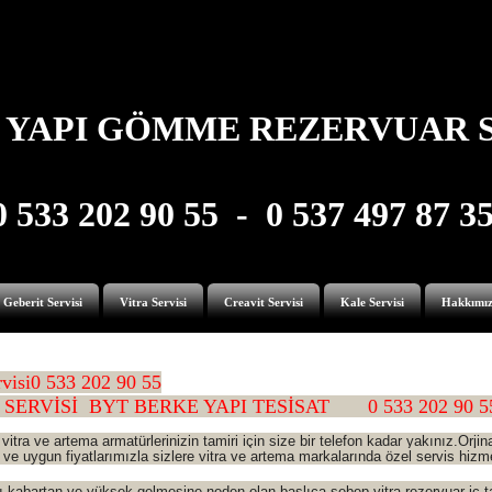
 YAPI GÖMME REZERVUAR S
0 533 202 90 55 - 0 537 497 87 3
Geberit Servisi
Vitra Servisi
Creavit Servisi
Kale Servisi
Hakkımı
visi
0 533 202 90 55
 SERVİSİ BYT BERKE YAPI TESİSAT 0 533 202 90 5
e artema armatürlerinizin tamiri için size bir telefon kadar yakınız.Orjina
k ve uygun fiyatlarımızla sizlere vitra ve artema markalarında özel servis hizm
ı kabartan ve yüksek gelmesine neden olan başlıca sebep vitra rezervuar iç 