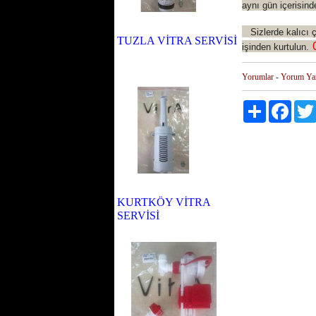
aynı gün içerisind
Sizlerde kalıcı çö
TUZLA VİTRA SERVİSİ
0
işinden kurtulun.
Yorumlar
-
Yorum Ya
Paylaş
Facebo
KURTKÖY VİTRA
SERVİSİ