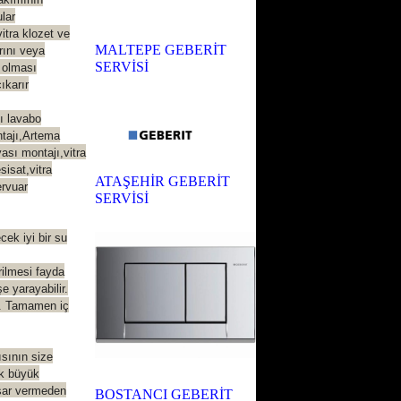
ular
itra klozet ve
MALTEPE GEBERİT
arını veya
SERVİSİ
e olması
ıkarır
ı lavabo
ntajı,Artema
ası montajı,vitra
sisat,vitra
ATAŞEHİR GEBERİT
ervuar
SERVİSİ
ek iyi bir su
rilmesi fayda
 yarayabilir.
r. Tamamen iç
sının size
ek büyük
asar vermeden
BOSTANCI GEBERİT