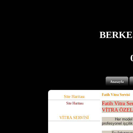
BERKE
Anasayfa
Fatih Vitra Servisi
Site Haritası
Fatih Vitra Ser
Site Haritası
VİTRA ÖZEL
VİTRA SERVİSİ
Her model vitra v
profesyonel işçili
Su faturasın