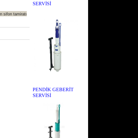
SERVİSİ
 sifon tamiratı
PENDİK GEBERİT
SERVİSİ