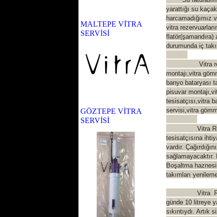
yarattığı su kaçak
harcamadığımız ve
MALTEPE VİTRA
vitra rezervuarlar
SERVİSİ
flatör(şamand
ıra)
durumunda iç takım
Vitra rezervuar 
montajı,vitra göm
banyo bataryası t
pisuvar montajı,vit
tesisatçısı,vitra b
servisi,vitra gömm
GÖZTEPE VİTRA
SERVİSİ
Vitra Rezervuar (
tesisatçısına ihti
vardır. Çağırdığın
sağlamayacaktır. 
Boşaltma haznesin
takımları yenileme
Vitra Rezervuar 
günde 10 litreye 
sıkıntıydı. Artık 