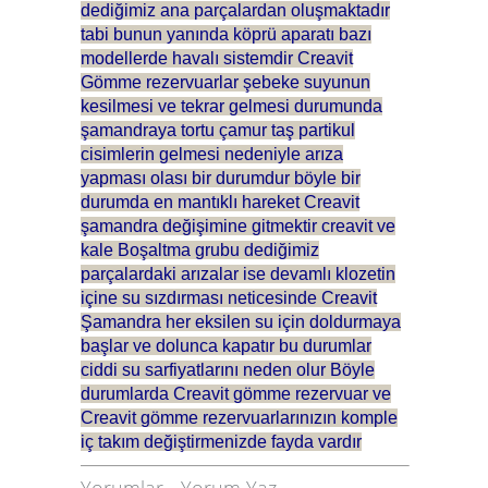
dediğimiz ana parçalardan oluşmaktadır
tabi bunun yanında köprü aparatı bazı
modellerde havalı sistemdir Creavit
Gömme rezervuarlar şebeke suyunun
kesilmesi ve tekrar gelmesi durumunda
şamandraya tortu çamur taş partikul
cisimlerin gelmesi nedeniyle arıza
yapması olası bir durumdur böyle bir
durumda en mantıklı hareket Creavit
şamandra değişimine gitmektir creavit ve
kale Boşaltma grubu dediğimiz
parçalardaki arızalar ise devamlı klozetin
içine su sızdırması neticesinde Creavit
Şamandra her eksilen su için doldurmaya
başlar ve dolunca kapatır bu durumlar
ciddi su sarfiyatlarını neden olur Böyle
durumlarda Creavit gömme rezervuar ve
Creavit gömme rezervuarlarınızın komple
iç takım değiştirmenizde fayda vardır