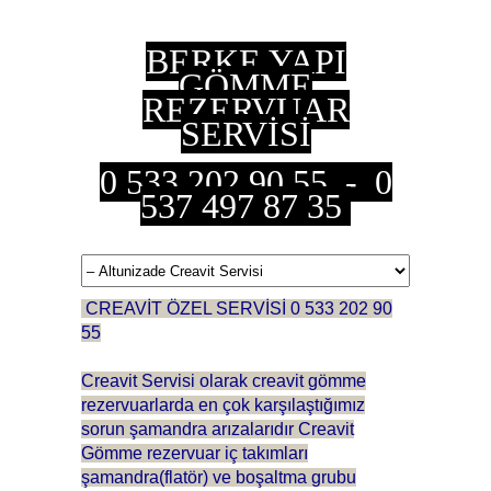
BERKE YAPI
GÖMME
REZERVUAR
SERVİSİ
0 533 202 90 55 - 0
537 497 87 35
CREAVİT ÖZEL SERVİSİ 0 533 202 90
55
Creavit Servisi olarak creavit gömme
rezervuarlarda en çok karşılaştığımız
sorun şamandra arızalarıdır Creavit
Gömme rezervuar iç takımları
şamandra(flatör) ve boşaltma grubu