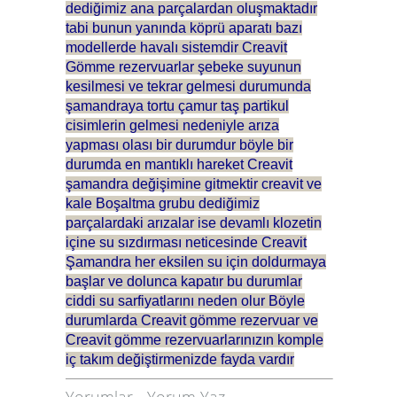
dediğimiz ana parçalardan oluşmaktadır
tabi bunun yanında köprü aparatı bazı
modellerde havalı sistemdir Creavit
Gömme rezervuarlar şebeke suyunun
kesilmesi ve tekrar gelmesi durumunda
şamandraya tortu çamur taş partikul
cisimlerin gelmesi nedeniyle arıza
yapması olası bir durumdur böyle bir
durumda en mantıklı hareket Creavit
şamandra değişimine gitmektir creavit ve
kale Boşaltma grubu dediğimiz
parçalardaki arızalar ise devamlı klozetin
içine su sızdırması neticesinde Creavit
Şamandra her eksilen su için doldurmaya
başlar ve dolunca kapatır bu durumlar
ciddi su sarfiyatlarını neden olur Böyle
durumlarda Creavit gömme rezervuar ve
Creavit gömme rezervuarlarınızın komple
iç takım değiştirmenizde fayda vardır