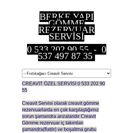
BERKE YAPI
GÖMME
REZERVUAR
SERVİSİ
0 533 202 90 55 - 0
537 497 87 35
CREAVİT ÖZEL SERVİSİ 0 533 202 90
55
Creavit Servisi olarak creavit gömme
rezervuarlarda en çok karşılaştığımız
sorun şamandra arızalarıdır Creavit
Gömme rezervuar iç takımları
şamandra(flatör) ve boşaltma grubu