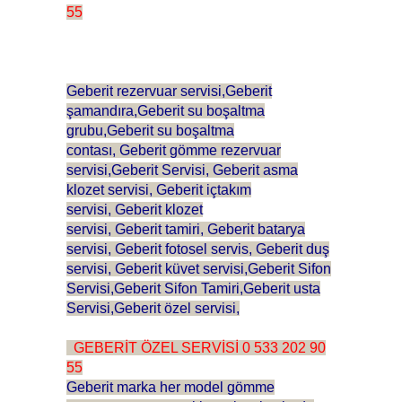
55
Geberit
rezervuar servisi,Geberit
şamandıra,Geberit su boşaltma
grubu,Geberit su boşaltma
contası,
Geberit
gömme rezervuar
servisi,Geberit Servisi,
Geberit
asma
klozet servisi,
Geberit
içtakım
servisi,
Geberit
klozet
servisi,
Geberit
tamiri,
Geberit batarya
servisi, Geberit fotosel servis, Geberit duş
servisi, Geberit küvet servisi,Geberit Sifon
Servisi,Geberit Sifon Tamiri,Geberit usta
Servisi,Geberit özel servisi,
GEBERİT ÖZEL SERVİSİ 0 533 202 90
55
Geberit marka her model gömme