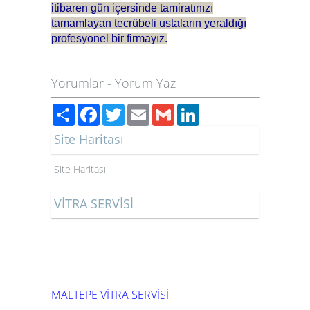
itibaren gün içersinde tamiratınızı
tamamlayan tecrübeli ustaların yeraldığı
profesyonel bir firmayız.
Yorumlar
-
Yorum Yaz
Paylaş
Facebook
Twitter
Email
Gmail
LinkedIn
Site Haritası
Site Haritası
VİTRA SERVİSİ
MALTEPE VİTRA SERVİSİ