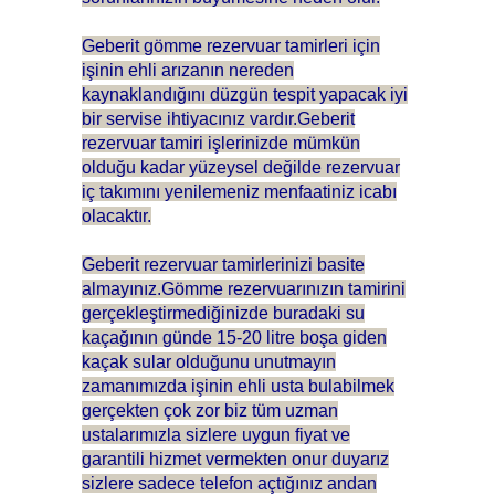
Geberit gömme rezervuar tamirleri için
işinin ehli arızanın nereden
kaynaklandığını düzgün tespit yapacak iyi
bir servise ihtiyacınız vardır.Geberit
rezervuar tamiri işlerinizde mümkün
olduğu kadar yüzeysel değilde rezervuar
iç takımını yenilemeniz menfaatiniz icabı
olacaktır.
Geberit rezervuar tamirlerinizi basite
almayınız.Gömme rezervuarınızın tamirini
gerçekleştirmediğinizde buradaki su
kaçağının günde 15-20 litre boşa giden
kaçak sular olduğunu unutmayın
zamanımızda işinin ehli usta bulabilmek
gerçekten çok zor biz tüm uzman
ustalarımızla sizlere uygun fiyat ve
garantili hizmet vermekten onur duyarız
sizlere sadece telefon açtığınız andan