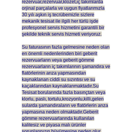
rezervuar,rezervuar,klozet,iç takımlarda
orjinal parçalarla ve uygun fiyatlarımızla
30 yılı aşkın iş tecrübemizle sizlere
mekanik tesisat ile ilgili her türlü işde
profesyonel servis hizmetini garantili bir
şekilde teknik servis hizmeti veriyoruz.
Su faturasının fazla gelmesine neden olan
en önemli nedenlerinden biri geberit
rezervuarların veya geberit gömme
rezervuarların iç takımlarının şamandıra ve
flatörlerinin arıza yapmasından
kaynaklanan ciddi su sızıntısı ve su
kaçaklarından kaynaklanmaktadır.Su
Tesisat borularında fazla basınçtan veya
klorlu, paslı, tortulu,krozyonlu,killi,gelen
sularda şamandıraların ve flatörlerin arıza
yapmasına neden olmaktadır.Geberit
gömme rezervuarlarında kullanılan
kalitesiz ve piyasa malı ürünler
sorunlarınızın büyümesine neden olur.