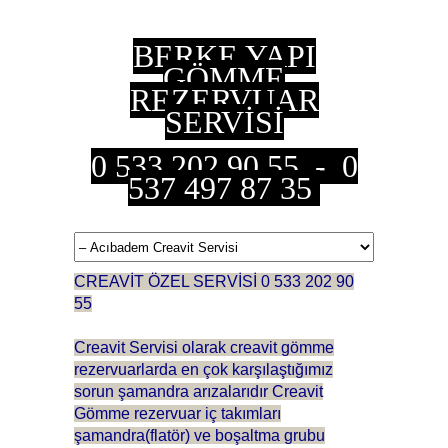
BERKE YAPI
GÖMME
REZERVUAR
SERVİSİ
0 533 202 90 55 - 0
537 497 87 35
CREAVİT ÖZEL SERVİSİ 0 533 202 90
55
Creavit Servisi olarak creavit gömme
rezervuarlarda en çok karşılaştığımız
sorun şamandra arızalarıdır Creavit
Gömme rezervuar iç takımları
şamandra(flatör) ve boşaltma grubu