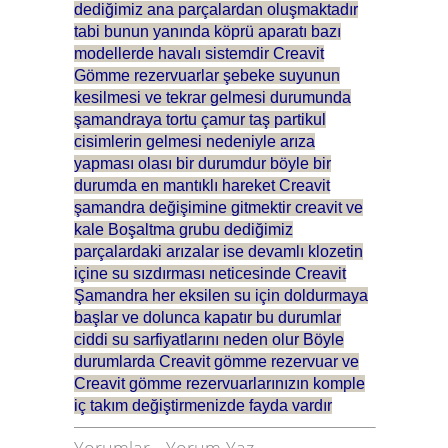
dediğimiz ana parçalardan oluşmaktadır
tabi bunun yanında köprü aparatı bazı
modellerde havalı sistemdir Creavit
Gömme rezervuarlar şebeke suyunun
kesilmesi ve tekrar gelmesi durumunda
şamandraya tortu çamur taş partikul
cisimlerin gelmesi nedeniyle arıza
yapması olası bir durumdur böyle bir
durumda en mantıklı hareket Creavit
şamandra değişimine gitmektir creavit ve
kale Boşaltma grubu dediğimiz
parçalardaki arızalar ise devamlı klozetin
içine su sızdırması neticesinde Creavit
Şamandra her eksilen su için doldurmaya
başlar ve dolunca kapatır bu durumlar
ciddi su sarfiyatlarını neden olur Böyle
durumlarda Creavit gömme rezervuar ve
Creavit gömme rezervuarlarınızın komple
iç takım değiştirmenizde fayda vardır