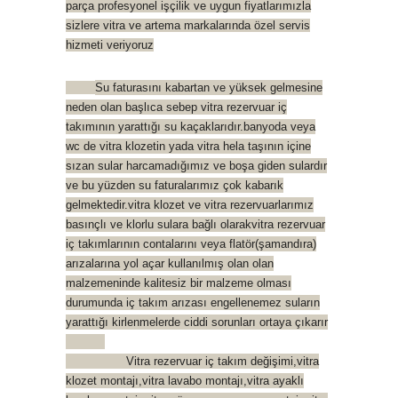
parça profesyonel işçilik ve uygun fiyatlarımızla
sizlere vitra ve artema markalarında özel servis
hizmeti veriyoruz
Su faturasını kabartan ve yüksek gelmesine
neden olan başlıca sebep vitra rezervuar iç
takımının yarattığı su kaçaklarıdır.banyoda veya
wc de vitra klozetin yada vitra hela taşının içine
sızan sular harcamadığımız ve boşa giden sulardır
ve bu yüzden su faturalarımız çok kabarık
gelmektedir.vitra klozet ve vitra rezervuarlarımız
basınçlı ve klorlu sulara bağlı olarakvitra rezervuar
iç takımlarının contalarını veya flatör(şamand
ıra)
arızalarına yol açar kullanılmış olan olan
malzemeninde kalitesiz bir malzeme olması
durumunda iç takım arızası engellenemez suların
yarattığı kirlenmelerde ciddi sorunları ortaya çıkarır
Vitra rezervuar iç takım değişimi,vitra
klozet montajı,vitra lavabo montajı,vitra ayaklı