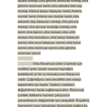
lavabo montajı,vitra gömme rezervuar montajı,vitra
gömme rezervuar tamiri,vitra alaturka hela taşı
montajı,Artema banyo bataryası tamiri,Artema
musluk tamiri,Artema ara musluk tamiri,vitra
ankastre duş bataryası montajı,vitra pisuvar
montajı,vitra pisuvar musluğu montajı,vitra
tamiri.vitra bakımı,vitra tesisatı,vitra sıhhi
tesisat,vitra tesisatçısı,vitra banyo bataryası
servisi,vitra evye bataryası servisi,vitra küvet
servisi,vitra rezervuar servisi,vitra gömme
rezervuar servisi
Vitra Rezervuar (sifon ) tamiratı için
özellikle işinin üstadı sorunun kaynağını
bulabilecek iyi bir su tesisatçısına ihtiyacınız
vardır. Çağırdığınız usta öncellikle ana vanayı
kapatmakla işe başlar. Sadece contaların
değiştirilmesi fayda sağlamayacaktır. Rezervuar
içindeki doldurma haznesi çalışıyorsa
şamandırasını değiştirmek işe yarayabilir. Boşaltma
haznesinin suyu tutmaması durumunda sadece bu