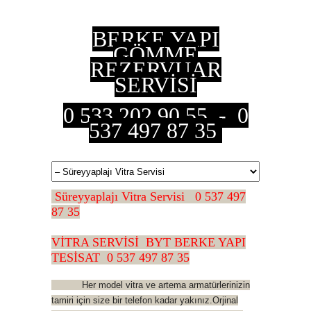
BERKE YAPI
GÖMME
REZERVUAR
SERVİSİ
0 533 202 90 55 - 0
537 497 87 35
Süreyyaplajı Vitra Servisi 0 537 497
87 35
VİTRA SERVİSİ BYT BERKE YAPI
TESİSAT 0 537 497 87 35
Her model vitra ve artema armatürlerinizin
tamiri için size bir telefon kadar yakınız.Orjinal